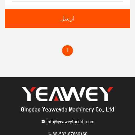
ارسل
1
Qingdao Yeaweyda Machinery Co., Ltd
info@yeaweyforklift.com
86-532-87666160