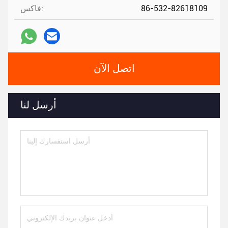
86-532-82618109
فاكس:
اتصل الآن
أرسل لنا