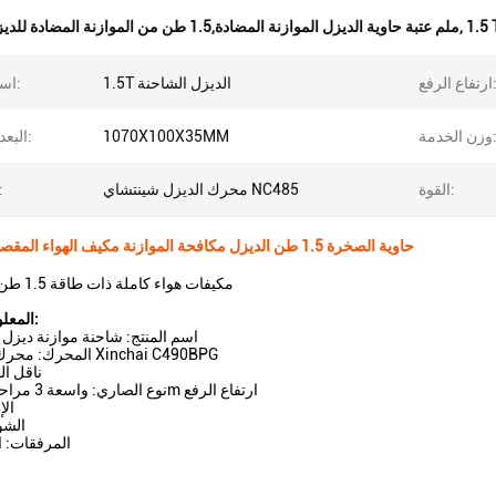
1.5 
,
4500ملم عتبة حاوية الديزل الموازنة المضادة,1.5 طن من الموازنة المضادة للديزل
اع الرفع:
1.5T الديزل الشاحنة
اسم المنتج:
 الخدمة:
1070X100X35MM
البعد الشوكة:
القوة:
محرك الديزل شينتشاي NC485
المحرك
4500mm حاوية الصخرة 1.5 طن الديزل مكافحة الموازنة مكيف الهواء المقصورة
مكيفات هواء كاملة ذات طاقة 1.5 طن تعمل بالديزل
المعلومات الرئيسية:
اسم المنتج: شاحنة موازنة ديزل بقيمة 
المحرك: محرك ديزل الصيني Xinchai C490BPG
ناقل ال
نوع الصاري: واسعة 3 مراحل الصاري 4.5m ارتفاع الرفع
الإ
الشوكة: 
المرفقات: ا