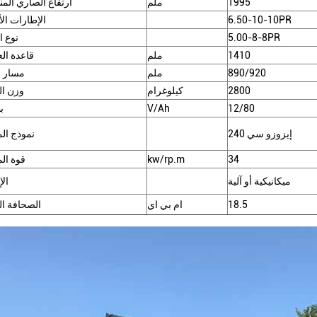
1995
ملم
ارتفاع الصاري ال
6.50-10-10PR
الإطارات الأ
5.00-8-8PR
نوع 
1410
ملم
قاعدة ال
890/920
ملم
مسار ا
2800
كيلوغرام
وزن ال
12/80
V/Ah
ب
إيزوزو سي 240
نموذج ال
34
kw/rp.m
قوة ال
ميكانيكية أو آلية
ال
18.5
ام بي اي
الصحافة ال