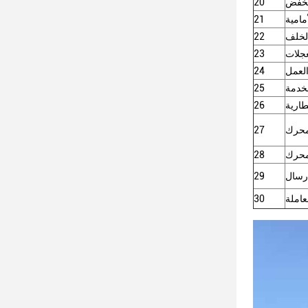
منخفض
20
مامية
21
الخلف
22
عجلات
23
لعمل
24
خدمة
25
طارية
26
محرك
27
محرك
28
إرسال
29
عاملة
30