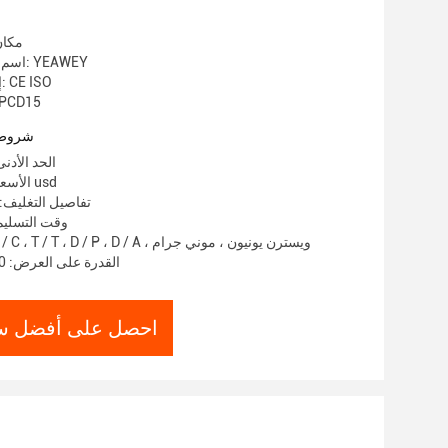
مكان
اسم العلامة التجارية: YEAWEY
إصدار الشهادات: CE ISO
رقم الموديل: 5
شروط 
الحد الأدنى لك
الأسعار: 6500-7500 usd
تفاصيل التغليف:
وقت التسليم: 5-8 أيام 
شروط الدفع: L / C ، T / T ، D / P ، D / A ، ويسترن يونيون ، موني جرام
القدرة على العرض: 100 وحدة شهريا
احصل على أفضل س