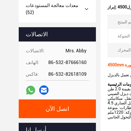
معدات معالجة المستودعات
إبراز:
(52)
الاتصالات
:
Mrs. Abby
الاتصالات:
86-532-87666160
الهاتف:
86-532-82618109
فاكس:
2.0 طن
نقل: ميكانيكي
طارات: منوعة
اتصل الآن
1220ملم
لتحول الجانبي
أرسل لنا