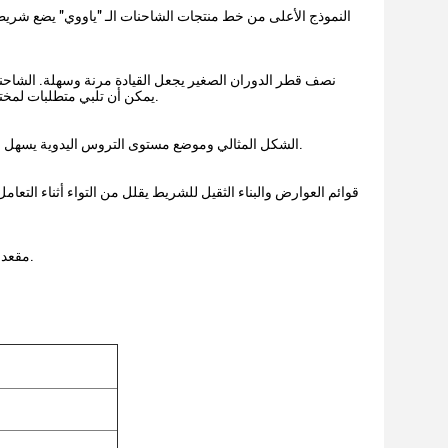
النموذج الأعلى من خط منتجات الشاحنات الـ "ياووي" يضع شريطا
نصف قطر الدوران الصغير يجعل القيادة مرنة وسهلة. الشاحنة 
يمكن أن تلبي متطلبات لمختلف أنواع ظروف العمل المعقدة تماما في أي مكان في الميناء، رصيف ومحطة السكك الحديدية.
الشكل المثالي وموضع مستوى التروس اليدوية يسهل على السائقين العمل. أضواء خلفية مستقلة مزدوجة مع ضوء تحذير سهلة التعرف عليها والصيانة.
قوائم العوارض والبناء الثقيل للشريط يقلل من التواء أثناء الت
مقعد تعليق تويوتا الاختياري مع إمالة الانحناء والانزلاق يمتص الاهتزازات ، مما يحسن الراحة والسلامة.