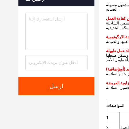
التشغيل وسهلة
الصيانة.
 كفاءة العمل
 تضمن الشاحنة
ة الارگونومية
اة عمل طويلة
ة ويمكن ضبطها
 (
أوه
إضافية
)
زاوية العريضة
ارسل
المواصفات
1
لحمل
2