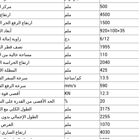
500
ملم
مركز ا
4500
ملم
ارتفاع 
1500
ملم
ارتفاع الرفع الحر ا
920×100×35
ملم
أبعاد ا
6/12
دج.
زاوية إمالة 
1955
ملم
نصف قطر الد
110
ملم
مساحة خالية من ا
2040
ملم
ارتفاع الحراسة ال
425
ملم
المظلة الأ
13.5
كم/ساعة
سرعة السفر ال
590
mm/s
سرعة الرفع ال
12.3
KN
أقصى قوة
20
%
الحد الأقصى من القدرة على ال
3175
ملم
الطول الكلي مع ا
2255
ملم
الطول الإجمالي بدون
1070
ملم
العرض ا
4030
ملم
ارتفاع الصاري ا