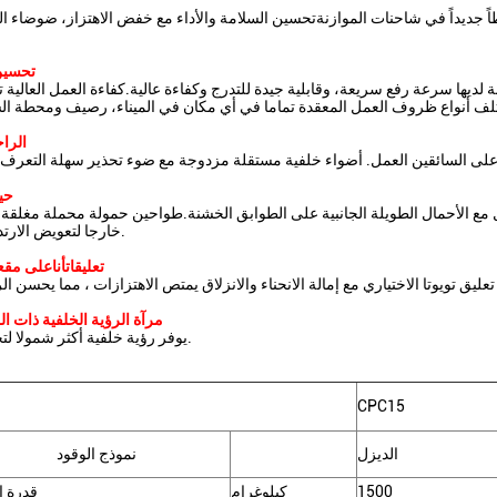
ً جديداً في شاحنات الموازنةتحسين السلامة والأداء مع خفض الاهتزاز، ضوضاء 
تحسين
لديها سرعة رفع سريعة، وقابلية جيدة للتدرج وكفاءة عالية.كفاءة العمل العالية
الراح
حي
عامل مع الأحمال الطويلة الجانبية على الطوابق الخشنة.طواحين حمولة محملة مغلق
خارجا لتعويض الارتداء طويل الأمد.
تعليقات
أنا
على مقعد
مرآة الرؤية الخلفية ذات ال
يوفر رؤية خلفية أكثر شمولا لتحسين السلامة.
CPC15
الديزل
نموذج الوقود
1500
كيلوغرام
قدرة ا