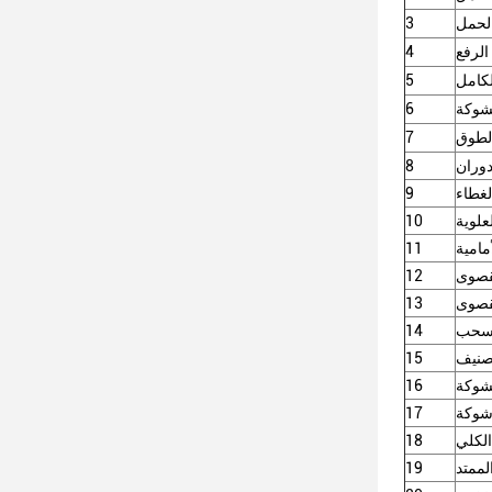
لحمل
3
الرفع
4
لكامل
5
لشوكة
6
الطوق
7
وران
8
لغطاء
9
علوية
10
مامية
11
قصوى
12
قصوى
13
 سحب
14
تصنيف
15
لشوكة
16
 شوكة
17
لكلي
18
لممتد
19