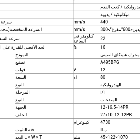
يدروليكية / كعب القدم
ميكانيكية / يدوية
م
440
mm/s
سرعة ا
دين
<
600"مفرغ"
>
300
mm/s
السرعة المنخفضة
(
محمل
كيلومتر في
22
سرعة السف
الساعة
16
%
الحد الأقصى للقدرة على ال
محرك شينكاي الصيني
النموذج
A495BPG
تصنيع
12
V
فولت
80
آه
السعة
الهيدروليكية
النوع
Ⅰ
/
Ⅰ
المرحلة
المضخات
النوع
12-16.5-14PR
الجبهة
27x10-12-12PR
الخلف
4730
كيلوغرام
ب
Ⅲ
فئة التثبيت
45×122×1070
ملم
البعد L × W × T