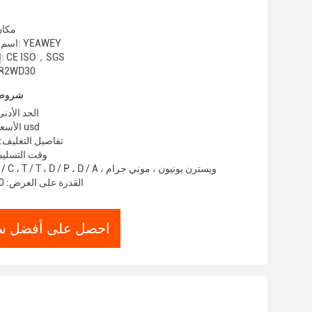
مكان
اسم العلامة التجارية: YEAWEY
إصدار الشهادات: CE ISO，SGS
رقم الموديل: 30
شروط 
الحد الأدنى لك
الأسعار: 7000-9500 usd
تفاصيل التغليف:
وقت التسليم: 5-8 أيام 
شروط الدفع: L / C ، T / T ، D / P ، D / A ، ويسترن يونيون ، موني جرام
القدرة على العرض: 100 وحدة شهريا
احصل على أفضل س