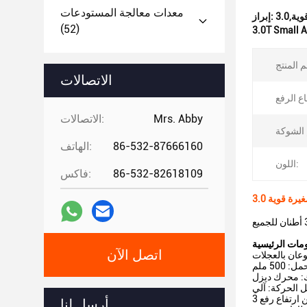
معدات معالجة المستودعات
إبراز:
(52)
3.0T Small Al
الاتصالات
Mrs. Abby
الاتصالات:
86-532-87666160
الهاتف:
اللون:
86-532-82618109
فاكس:
اتصل الآن
عان بالعجلات
500 ملم
ل الحركة: آلي
أرسل لنا