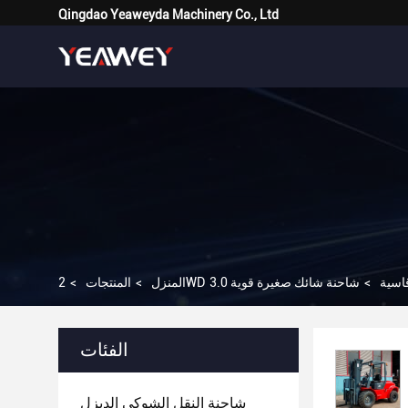
Qingdao Yeaweyda Machinery Co., Ltd
قاسية
>
المنزل
>
المنتجات
>
الفئات
شاحنة النقل الشوكي الديزل