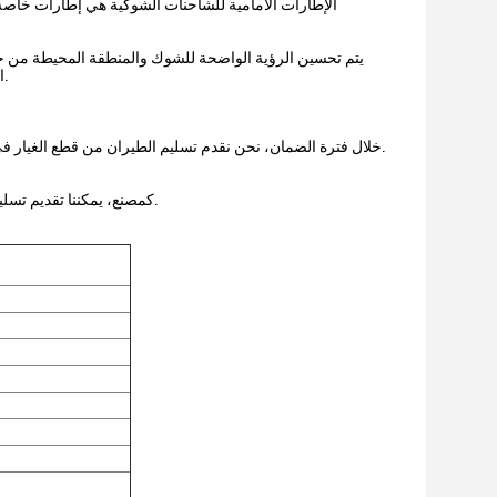
الإطارات الأمامية للشاحنات الشوكية هي إطارات خاصة 
يتم تحسين الرؤية الواضحة للشوك والمنطقة المحيطة من خلال
والشفرات.يتم تثبيت لوحة لوحة التحكم و LED الشاشة منخفضة و في خط الرؤية لراحة المشغل.
خلال فترة الضمان، نحن نقدم تسليم الطيران من قطع الغيار في غضون 2 أيام عمل. بالإضافة إلى ذلك، لدينا مهندسين ذوي خبرة للتحقق من المشاكل والصيانة.
كمصنع، يمكننا تقديم تسليم سريع للمنتجات، الشاحنة القياسية هي 7 أيام عمل، الشاحنة مع الخيارات هي 10-20 أيام عمل.