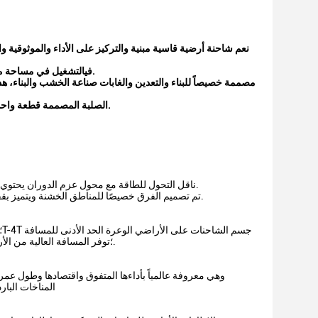
نعم
شاحنة أرضية قاسية مبنية
و
التركيز على الأداء والموثوقية و
.
r في
التشغيل في مساحة م
مصممة خصيصاً للبناء والتعدين والغابات
صناعة الخشب والبناء، هذه
أكثر ظروف التشغيل صعوبة.
الصلبة المصممة قطعة واحدة
ناقل التحول للطاقة مع محول عزم الدوران يحتوي على اثنين من دواسة الدفع ، ومراقبة الفرامل والانعكاس الكامل مما يسمح بأوقات دورة أسرع.
تم تصميم الفرق خصيصًا للمناطق الخشنة ويتميز بقفل الفرق التلقائي ، مما يوفر الجر النهائي خلال الظروف الجوية السيئة وأسطح التشغيل الخشنة.
من الأرض هو 285mm ؛توفر المسافة العالية من الأرض قدرة أكبر على المناورة وتبقي الآلة تتحرك في أكثر التطبيقات خشنة.
المناخات البارد