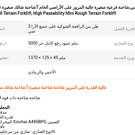
غيرة لجميع الأراضي,شاحنة فرعية صغيرة عالية المرور على الأراضي الخام
l Terrain Forklift
,
High Passability Mini Rough Terrain Forklift
3 طن من الرافعة الشوكية على جميع الأرا
ة الحمل:
اسم المنتج:
ضي
نوع الصاري:
3000 ملم عمود رفع كامل حر
ارتفاع الرفع:
 الخدمة:
1370 × 125 × 45 ملم
حجم الشوكة:
الأحمر والرمادي
شاحنة شائك صغيرة قوية 3.0T عالية القدرة على المرور شاحنة شاحنة صغيرة
شاحنة شاحنة ذات قوة 3 أطنان للجميع
المعلومات الرئيسية:
مدفو
قدرة الحمل: 
المحرك: محرك ديزل Xinchai A495BPG الصيني
ناق
نوع الصاري: صاري من مرحلتين ارتفاع رفع 3m