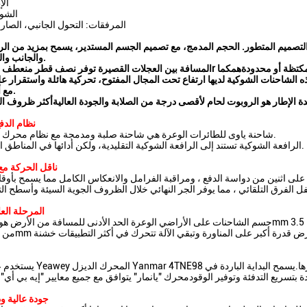
الإ
الشوكة: 0
المرفقات: التحول الجانبي، الصار
التصميم المتطور.
الحجم المدمج، مع تصميم الجسم المستدير، يسمح بمزيد من الرؤ
والجانب والخلف للمشغل.
كتظة أو محدودة
هم
كما
المسافة بين العجلات القصيرة توفر نصف قطر منعطف ض
 الشاحنات الشوكية لديها ارتفاع
تحت المجال المفتوح، تحركية هائلة واستقرار 
مع أو بدون حمولة.
 الإطار هو الروبوت لحام ل
أقصى درجة من الصلابة والجودة العالية
نظام الدف
شاحنة ياوى للطائرات الوعرة هي شاحنة صلبة ومدمجة مع نظام محرك لثنائي العجلات.
الرافعة الشوكية تستند إلى الرافعة الشوكية التقليدية، ولكن أدائها في المناطق القاسية ممتازة.
ناقل الحركة مع
المرحلة الع
يستخدم عربات الشوكة Yeawey المحرك الديزل nmar 4TNE98
ة بتسريع التدفئة وتوفير الوقودمحرك "يانمار" يتوافق مع جميع معايير "إيه بي أي" ال
جودة عالية ود