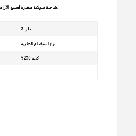
,
شاحنة شائك صغيرة قوية,3.0T شاحنة شوكية ص
3 طن
قدر
نوع استخدام الحاوية
5200 كجم
وزن