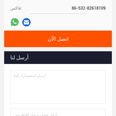
86-532-82618109
فاكس:
اتصل الآن
أرسل لنا