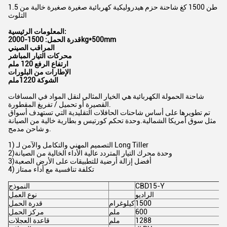
1.5 طن 1500 كغ شاحنة حزم هيدروليكية كهربائية صغيرة صغيرة خالية من
التلوث
المعلومات الرئيسية:
قدرة الحمل: 1500-2000kg*500mm
المراقب الصيني
محركات التيار المباشر
ارتفاع الرفع 120 ملم
الإطارات من البلورات
الشوكة 1220ملم
شاحنة الحمولة الكهربائية هي الخيار المثالي لنقل المواد في المسافات
القصيرة أو تحميل / تفريغ المقطورة.
تم تطويرها على أساس شاحنات الحافلات التقليدية التي تستهدف أسواق
مثل سوق أمريكا الشمالية.وحدة تحكم كورتيس و بطارية خالية من الصيانة
و شاحن مدمج.
1) التصميم المهني والتكامل والآمن لـ Long Tiller
2)وحدة محرك التيار المتردد عالية الأداء الخالية من الصيانة
3)أفضل إزالة أرضية للتطبيقات على الأرض الصعبة
4) تكلفة تنافسية مع أداء ممتاز
CBD15-Y
النموذج
الراديو
نوع العمل
1500
كيلوغرام
قدرة الحمل
600
ملم
مركز الحمل
1288
ملم
قاعدة العجلات