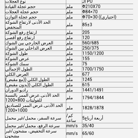
الـ PU
نوع العجلات
Φ210X70
ملم
حجم عجلة القيادة
Φ84×70
ملم
حجم عجلة العجلات
Φ70×30 ((اختياري)
ملم
حجم عجلة التوازن
الحد الأدنى لارتفاع الشوكة
85±3
ملم
المنخفض
205
ملم
ارتفاع رفع الشوكة
120
ملم
ارتفاع رفع أقصى
560/685
ملم
العرض الخارجي بين الشوك
250/375
ملم
العرض الداخلي بين الشوك
1150/1200
ملم
طول الشوكة
155
ملم
عرض الشوكة
75
ملم
سمك الشوكة
1700/1750
ملم
الطول الإجمالي
677
ملم
العرض الكلي
1245
ملم
الطول الكلي ((مع مقبض)
615
ملم
الطول الكلي ((بدون مقبض)
1441/1491
ملم
راديو الدوران
الحد الأدنى.عرض الممر بالنسبة
1794/1844
ملم
للفوليتات 800×1200
الحد الأدنى.عرض الممر للصناديق
1828/1878
ملم
1000×1200
كم/
أربعة أرباع5
سرعة السفر، محمل/غير محمل
ساعة
35/40
mm/s
سرعة الرفع، محمل/غير محمل
سرعة التخفيض، مشحون/غير
mm/s
65/60
مشحون