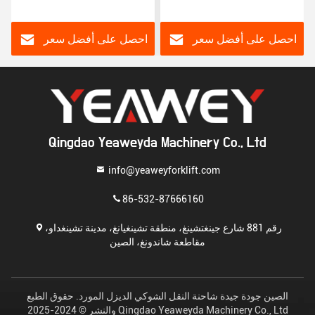
(حمل حمولة) النوع القائم
الجاذبية الوزن: 2T-4T
احصل على أفضل سعر
احصل على أفضل سعر
Qingdao Yeaweyda Machinery Co., Ltd
info@yeaweyforklift.com
86-532-87666160
رقم 881 شارع جينغتشينغ، منطقة تشينغيانغ، مدينة تشينغداو،
مقاطعة شاندونغ، الصين
الصين جودة جيدة شاحنة النقل الشوكي الديزل المورد. حقوق الطبع
والنشر © 2024-2025 Qingdao Yeaweyda Machinery Co., Ltd