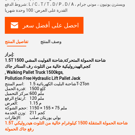
شروط الدفع: L / C ، T / T ، D / P ، D / A ، ويسترن يونيون ، موني جرام
القدرة على العرض: 100 وحدة شهريا
احصل على أفضل سعر
وصف المنتج
تفاصيل المنتج
إبراز:
1.5T شاحنة الحمولة المتحركة,شاحنة الفوليت المشي 1500
كجم,الهيدروليكية خالية من التلوث رف الستائر جاك
,
Walking Pallet Truck 1500kgs
,
Pollution Free Hydraulic Lift Pallet Jack
شاحنة البليت الكهربائية 1.5T-2Ton
اسم المنتج:
1500 كلغ
قدرة الحمل:
600 ملم
مركز التحميل:
120 ملم
ارتفاع الرفع:
1.15 م
العرض:
1150 × 155 × 75 ملم
حجم الشوكة:
211 كجم
وزن الخدمة:
بولي يوريثان صلب
الإطارات:
1.5T شاحنة الحمولة المتنقلة 1500 كيلوغرام خالية من التلوث هيدروليكي
رفع جاك الحمولة