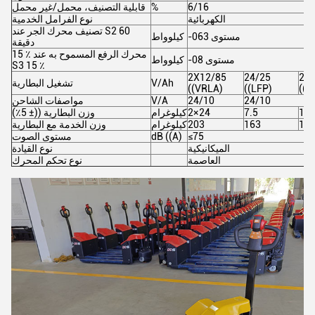
6/16
%
قابلية التصنيف، محمل/غير محمل
الكهربائية
نوع الفرامل الخدمية
تصنيف محرك الجر عند S2 60
-مستوى 063
كيلوواط
دقيقة
15 ٪ محرك الرفع المسموح به عند
-مستوى 08
كيلوواط
S3 15 ٪
2X12/85
24/25
24/
V/Ah
تشغيل البطارية
((VRLA)
((LFP)
((L
24/10
24/10
V/A
مواصفات الشاحن
10
7.5
2×24
كيلوغرام
وزن البطارية ((± 5٪)
16
163
203
كيلوغرام
وزن الخدمة مع البطارية
≤75
dB ((A)
مستوى الصوت
الميكانيكية
نوع القيادة
العاصمة
نوع تحكم المحرك