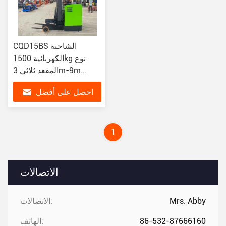
CQD15BS الشاحنة
الكهربائية 1500kg نوع
المقعد ثلاثي 3m-9m
الصعود
احصل على أفضل
سعر
1
الاتصالات
Mrs. Abby
الاتصالات:
86-532-87666160
الهاتف: