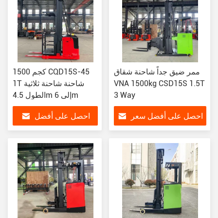
ممر ضيق جداً شاحنة شقاق
1500 كجم CQD15S-45
VNA 1500kg CSD15S 1.5T
1T شاحنة شاحنة ثلاثية
3 Way
الطول 4.5m إلى 6m
احصل على أفضل سعر
احصل على أفضل
سعر