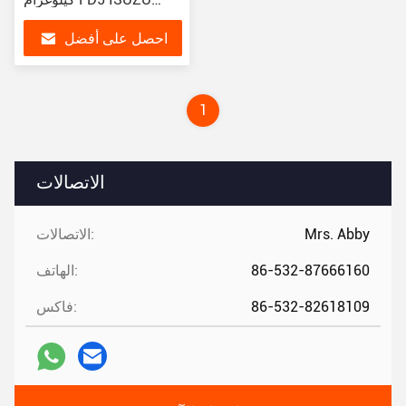
C240 الديزل المقابل
احصل على أفضل
سعر
1
الاتصالات
Mrs. Abby
الاتصالات:
86-532-87666160
الهاتف:
86-532-82618109
فاكس: